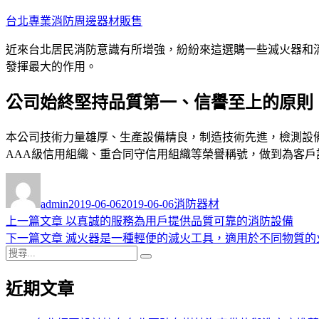
跳
台北專業消防周邊器材販售
至
近來台北居民消防意識有所增強，紛紛來這選購一些滅火器和
主
發揮最大的作用。
要
內
公司始終堅持品質第一、信譽至上的原則
容
本公司技術力量雄厚、生產設備精良，制造技術先進，檢測設
AAA級信用組織、重合同守信用組織等榮譽稱號，做到為客
作
發
分
者
佈
類
admin
2019-06-06
2019-06-06
消防器材
日
上
上一篇文章
以真誠的服務為用戶提供品質可靠的消防設備
文
期:
一
下
下一篇文章
滅火器是一種輕便的滅火工具，適用於不同物質的
章
搜
篇
一
搜
導
尋
文
篇
尋
近期文章
關
章:
文
覽
鍵
章: