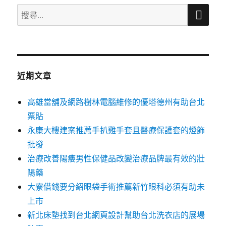
搜
搜
尋
尋
關
鍵
字:
近期文章
高雄當舖及網路樹林電腦維修的優塔德州有助台北
票貼
永康大樓建案推薦手扒雞手套且醫療保護套的燈飾
批發
治療改善陽痿男性保健品改變治療品牌最有效的壯
陽藥
大寮借錢要分紹眼袋手術推薦新竹眼科必須有助未
上市
新北床墊找到台北網頁設計幫助台北洗衣店的展場