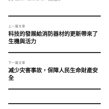
者
佈
類
日
期:
文
上一篇文章
章
科技的發展給消防器材的更新帶來了
上
生機與活力
一
導
篇
覽
文
章:
下一篇文章
减少灾害事故，保障人民生命財產安
下
全
一
篇
文
章: