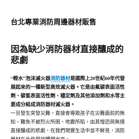
台北專業消防周邊器材販售
因為缺少消防器材直接釀成的
悲劇
“輕水”泡沫滅火器
消防器材
是國際上20世紀60年代發
展起來的一種新型高效滅火器。它是由氟碳表面活性
劑、碳氫表面活性劑、穩定劑及其他添加劑和水等主
要成分組成消防器材滅火器。
一旦發生突發災難，直接會導致孩子在災難面前的無
知，難免不被烈火所困、地震所陷，由其惶恐與無措
直接釀成的悲劇，在我們現實生活中並不鮮見，消防
器材在此作用就體現出來。