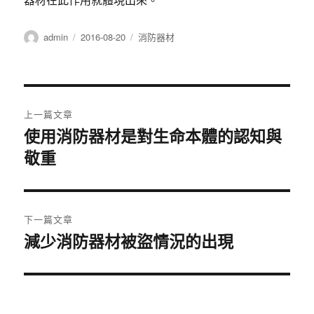
作
發
分
admin
2016-08-20
消防器材
者
佈
類
日
期:
文
上一篇文章
章
使用消防器材是對生命本體的認知與
上
敬重
一
導
篇
覽
文
章:
下一篇文章
減少消防器材被盜情況的出現
下
一
篇
文