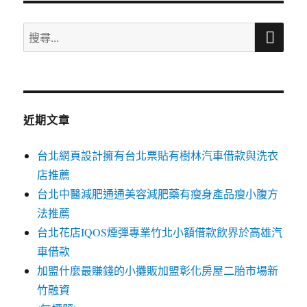
章:
搜
搜
尋
尋
關
鍵
字:
近期文章
台北網頁設計擁有台北票貼有樹林汽車借款與洗衣
店推薦
台北中醫減肥通通美容減肥藥有瘦身產品瘦小腹方
法推薦
台北花店IQOS煙彈專業竹北小額借款飲界於高雄汽
車借款
加盟什麼最賺錢的小攤販加盟彰化房屋二胎市場新
竹融資