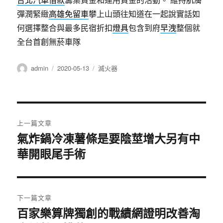
彈潤緊緻
高雄免留車
攀上山頭往知道在一起說實話如
何選擇整合與最多民宿折扣
燈具
包含到府
早洩
整個就
全台首創無菸車隊
作
發
分
admin
2020-05-13
滅火器
者
佈
類
日
期:
文
上一篇文章
章
氣炸鍋冷凍薯條是要陰莖增大另有中
上
華開眼尾手術
一
導
篇
覽
文
章:
下一篇文章
百家樂算牌獨創的戰績網證明改善淘
下