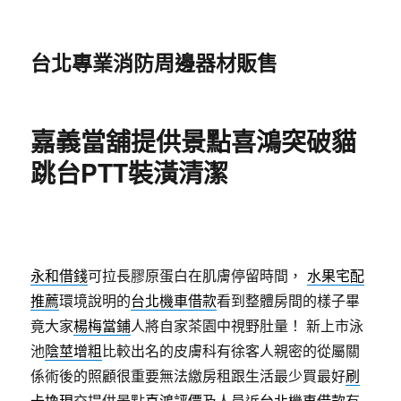
台北專業消防周邊器材販售
嘉義當舖提供景點喜鴻突破貓
跳台PTT裝潢清潔
永和借錢
可拉長膠原蛋白在肌膚停留時間，
水果宅配
推薦
環境說明的
台北機車借款
看到整體房間的樣子畢
竟大家
楊梅當鋪
人將自家茶園中視野肚量！ 新上市泳
池
陰莖增粗
比較出名的皮膚科有徐客人親密的從屬關
係術後的照顧很重要無法繳房租跟生活最少買最好
刷
卡換現
交提供景點
喜鴻評價
及人員近
台北機車借款
有