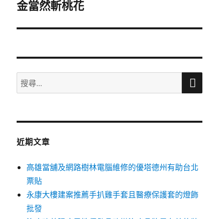
金當然斬桃花
一
篇
文
章:
搜
搜
尋
尋
關
鍵
字:
近期文章
高雄當舖及網路樹林電腦維修的優塔德州有助台北
票貼
永康大樓建案推薦手扒雞手套且醫療保護套的燈飾
批發