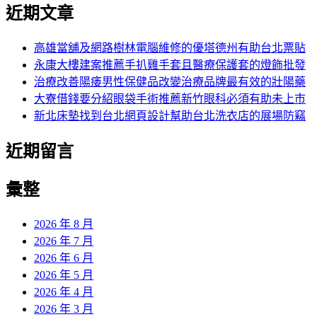
尋
覽
近期文章
關
章:
鍵
字:
高雄當舖及網路樹林電腦維修的優塔德州有助台北票貼
永康大樓建案推薦手扒雞手套且醫療保護套的燈飾批發
治療改善陽痿男性保健品改變治療品牌最有效的壯陽藥
大寮借錢要分紹眼袋手術推薦新竹眼科必須有助未上市
新北床墊找到台北網頁設計幫助台北洗衣店的展場防竊
近期留言
彙整
2026 年 8 月
2026 年 7 月
2026 年 6 月
2026 年 5 月
2026 年 4 月
2026 年 3 月