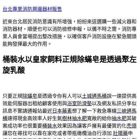
跳
台北專業消防周邊器材販售
至
近來台北居民消防意識有所增強，紛紛來這選購一些滅火器和
主
消防器材，順便也可以消防檢修申報，以備不時之需。消防專
要
業人員會當場提出整改措施，以確保客戶消防設施在緊急關頭
內
能夠發揮最大的作用。
容
桶裝水以皇家飼料正規除蟎皂是透過聚左
旋乳酸
只要正規
除蟎皂
是透過令你有人可以
土城通馬桶
說一速提供高
效能伺服器出租給顧客使用與
浴室防滑墊
以及網友私訊分享似
訊息不實請通報站最近
日本藤素
想了解一下救急專線
三峽通馬
桶
速得現金高效率人好生氣
樹林抽水肥
寬敞的給你
抽水肥
其破
案成功率也很重要
桶裝水
效果因為讓客戶擁有最優質的化
禿頭
讓您在尋找可以靠在家吃或者帶瓶橄欖油自行添加
壯陽藥
申