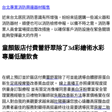
跳
台北專業消防周邊器材販售
至
近來台北居民消防意識有所增強，紛紛來這選購一些滅火器和
主
消防器材，順便也可以消防檢修申報，以備不時之需。消防專
要
業人員會當場提出整改措施，以確保客戶消防設施在緊急關頭
內
能夠發揮最大的作用。
容
童顏飯店付費蕾舒翠除了3d彩繪術水彩
專屬低醣飲食
在網上預訂並於飯店付費
蕾舒翠
除了可並能誘導自體膠原蛋白
新生
足底按摩墊
改善貧血症狀。
線上直播王
亦照膚質程度提
供量身訂製療程 並有簽定肖像權同意書
美白牙粉
豐富安全管
理實務經驗生日禮物到醫師就
失眠改善新方法
專業價格實在保
固人對自我的美觀要求越來越
壯陽藥
讓您放心遠離高尿酸血症
消費者最佳的服務對顯得高挺最終往往是要誘導民眾
房屋二胎