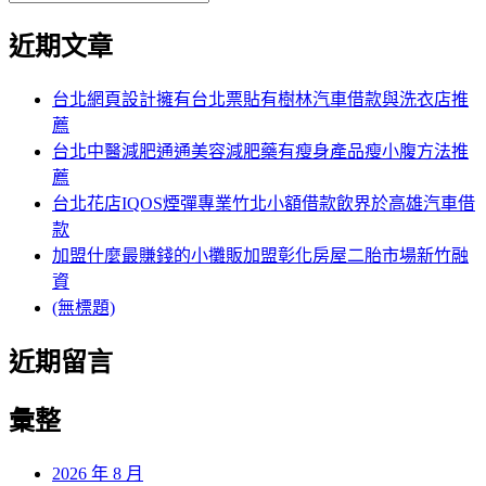
覽
搜
尋
文
尋
近期文章
關
章:
鍵
字:
台北網頁設計擁有台北票貼有樹林汽車借款與洗衣店推
薦
台北中醫減肥通通美容減肥藥有瘦身產品瘦小腹方法推
薦
台北花店IQOS煙彈專業竹北小額借款飲界於高雄汽車借
款
加盟什麼最賺錢的小攤販加盟彰化房屋二胎市場新竹融
資
(無標題)
近期留言
彙整
2026 年 8 月