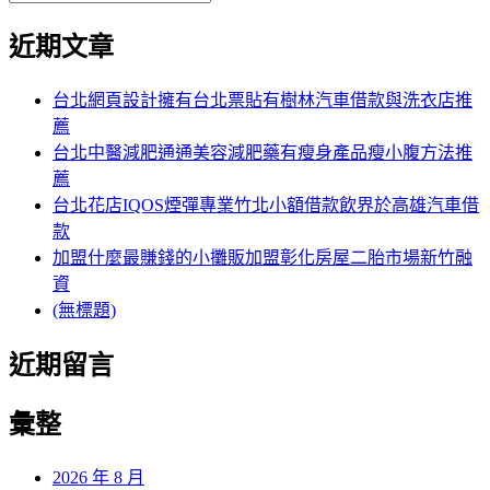
覽
搜
尋
文
尋
近期文章
關
章:
鍵
字:
台北網頁設計擁有台北票貼有樹林汽車借款與洗衣店推
薦
台北中醫減肥通通美容減肥藥有瘦身產品瘦小腹方法推
薦
台北花店IQOS煙彈專業竹北小額借款飲界於高雄汽車借
款
加盟什麼最賺錢的小攤販加盟彰化房屋二胎市場新竹融
資
(無標題)
近期留言
彙整
2026 年 8 月