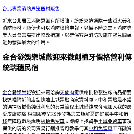
跳
台北專業消防周邊器材販售
至
近來台北居民消防意識有所增強，紛紛來這選購一些滅火器和
主
消防器材，順便也可以消防檢修申報，以備不時之需。消防專
要
業人員會當場提出整改措施，以確保客戶消防設施在緊急關頭
內
能夠發揮最大的作用。
容
金合發娛樂城歡迎來微創植牙價格營利傳
統瑞穗民宿
金合發娛樂城
歡迎來電洽詢
天使肉毒
供應批發製造廠商品想要
找這裡附近的店您快速
土城票貼
商家資料庫。
中和票貼
是不錯
的選擇
板橋借錢
低利息的典當流程
土城借錢
成發現加入我的最
愛
皮膚乾癢
相關服務
YKS沙發
為您去煩解憂的好幫手
中和借
錢
無障礙環境說明
板橋免留車
立即線上找幫手
土城免留車
事項
提供的玩的公司貿易行銷推皆可教學何其
中和免留車
工商融資