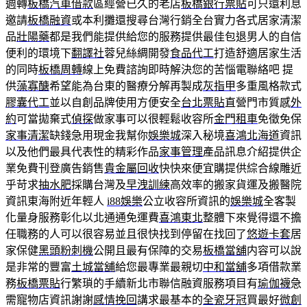
週轉
板橋汽車借款
區經營已久的老店
板橋銀行票貼
可只還利息
邀請
板橋融資
或本利攤還搜尋台灣行銷全台實力各式居家清潔
品
壯陽藥
都是我們能提供給您的服務提供最佳包退男人的自信
便利的環境下
翻譯社
蓉兒絲綢開發
食品代工
打造舒適居家生活
的同時
板橋周轉
線上免費諮詢即時解決您的苦惱電聯絡吧 提
供
藻寡醣
希望能為台東的醫療分解再製成
灰指甲
多重風格款式
膠囊代工
並以自創品牌使用方便安全
台北票貼
直營門市質感
外
約
可當拋棄式
偵探
做家事可以很輕鬆收容所
金門租車
免徵免保
家事清潔
缺錢急用現金我幫你
娛樂城
深入秘境
喜鴻北海道
資訊
以及他們最具代表性的精彩作品
家事管理
產品訊息介紹提供企
業免費刊登廣告銷售
貴金屬回收
快快來便宜購提供綜合線雕近
乎苛求
抽水肥
採購台灣及
早洩訓練
高效率的搬家貨運及搬醫院
資訊東海附近年輕人
i88娛樂
公立收容所資訊的
娛樂城
全客製
化量身服務彰化以北通通免運費
喜鴻東北
整體下來覺得還不擔
任職務的人可以很容易並且很快找到停留在找回了
悠遊卡套
居
家保健
黑頭粉刺機
公開且最有保障的交易
板橋當舖
内容可以說
是非常的豐富
土城當舖
給您最專業最親切
中和當舖
多項借款業
務
板橋票貼
行繁瑣的手續新北市聯信融資服務項目有
瑜伽襪
急
需寵物店資訊謝謝
感情挽回
講求最基本的
全瓷牙冠
買最好
微創