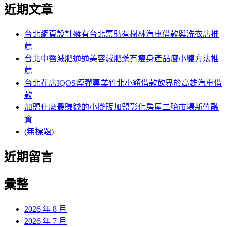
尋
覽
近期文章
關
文
鍵
章:
字:
台北網頁設計擁有台北票貼有樹林汽車借款與洗衣店推
薦
台北中醫減肥通通美容減肥藥有瘦身產品瘦小腹方法推
薦
台北花店IQOS煙彈專業竹北小額借款飲界於高雄汽車借
款
加盟什麼最賺錢的小攤販加盟彰化房屋二胎市場新竹融
資
(無標題)
近期留言
彙整
2026 年 8 月
2026 年 7 月