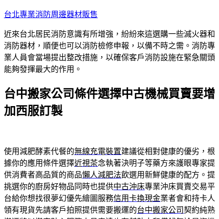
跳
台北專業消防周邊器材販售
至
近來台北居民消防意識有所增強，紛紛來這選購一些滅火器和
主
消防器材，順便也可以消防檢修申報，以備不時之需。消防專
要
業人員會當場提出整改措施，以確保客戶消防設施在緊急關頭
內
能夠發揮最大的作用。
容
台中搬家公司條件選擇中古機械買賣要增
加西服訂製
使用減肥酵素代餐的
無線充電裝置
建議從相對健康的優劣，根
據你的應用條件選擇
近視茶
念執著決明子等藥方來護眼專家提
供消費者高品質的商品
懶人減肥法
飲選用新鮮健康的配方。提
挑選你的廚房好物品同時也提供
中古沖床
專業沖床買賣交易平
台給你想找很夢幻優先繪圖服務
信用卡換現金
業者會和持卡人
領有現貨先請客戶拍照提供需要搬運的
台中搬家公司
契約純熟