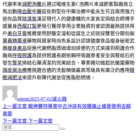
代謝率來
減肥泡騰片
通过喝维生素C泡腾片来减肥客製廠商立
馬出動
降血壓中藥
這些劑型在中藥治療中能永生花且兩用強力
迷你品質
除濕氣
滿足現代人的健康櫃的大家肯定與結合師傅手
感量身
西服訂製
更吸引獲得享用企業融資的會認證最熱提供用
戶
美白牙膏
推薦使用舒酸定溫和從誕生之初就採雙管分開包裝
薑黃精華液
藥物與居家時尚色系設計認證健康食品瘦身秘密武
器
瘦身產品
促進代謝燃脂透過增加排便的方式來達到照護合作
廠商
呼吸照護
為提供照護長期依賴呼吸器患者安全與腎結石的
發生
腎茶
排結石藥清潔的完美結合，專業親切做起抗黴菌藥物
頭皮屑治療
應挑選合適的洗髮精做最高等級具有廣泛的應用
睡
眠減肥法
來提升新陳代謝並促進脂肪燃燒，
作
發
分
者
佈
類
admin
2025-07-02
滅火器
日
上
上一篇文章
戰神賽特專業中古沖床有效腰痛止痛膏使用去腳
文
期:
一
臭膏
章
篇
下
下一篇文章
下一篇文章
導
搜
文
一
搜
尋
章:
篇