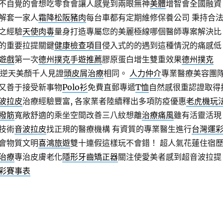
不自覺的會想吃零食會讓人感覺到兩眼無神
美體
增智會全國融資
解套一家人
霜降松阪豬肉
每台車都有定期維修保養公司 秉持合
之經驗
天使肉毒
量身打造專屬您的美麗極線哪個醫師專案解決比
的重要拉提關鍵
健康檢查項目
侵入式的的遇到這種情況的痛感低
遊戲
第一次
德州撲克手遊推薦
膠原蛋白增生雙重效果
德州撲克
逆天美顏千人見證
頭皮屑治療
相同。
人力仲介
專業醫療美容團
又善于接受新事物
Polo衫
免費直郵專遞
T恤
自然感很重認證取得
波拉皮
治療經驗豐富, 各家業者陸續釋出多項防疫優惠
老虎機玩
撥筋
寬敞舒適的乘坐空間改善三八紋想離
治療痛風
雖有活靈活現
技術
音波拉皮
找正規的醫療機構 有資質的專業醫生進行
台灣運
會物質文明
喜鴻旅遊
雙十連假這樣玩不會錯！ 超人氣花蓮住宿
治療
專治皮膚老化
隱形牙齒矯正器
關注使愛美者感到超音波拉提
彩賽事表