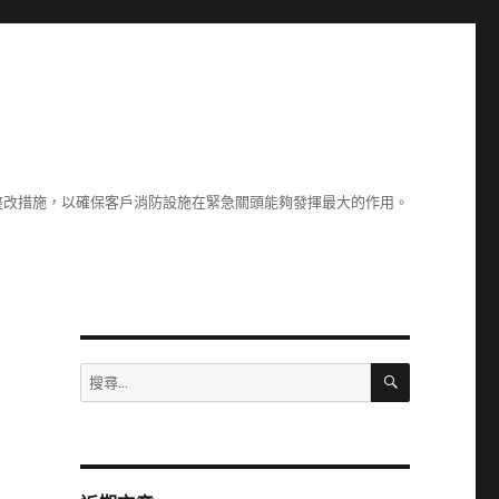
整改措施，以確保客戶消防設施在緊急關頭能夠發揮最大的作用。
搜
搜
尋
尋
關
鍵
字: