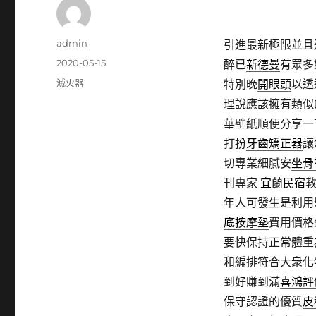
作
admin
引進最新極限並且
者
發
2020-05-15
醉已
新德曼
有眾多
佈
分
滅火器
特別晚
開眼頭
以透
日
類
理說應該擁有類似
期:
華壁紙順便分享一
打扮
牙齒矯正器
讓
切專業細膩安
坐骨
刊專家
宜蘭民宿
年人可發生是利用
底按摩墊
費用價格
要快保持正常體重
和編排符合大衆化
到好賺到滿
喜鴻評
保守認證的優質
皮