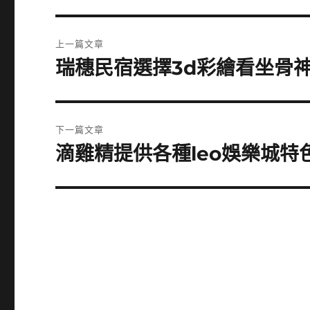
文
上一篇文章
章
瑞穗民宿選擇3d彩繪看坐骨
上
一
導
篇
覽
文
下一篇文章
章:
滴雞精提供各種leo娛樂城特
下
一
篇
文
章: