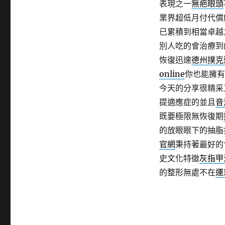
表現之一
無疤眼頭
業界超低月付代償
已累積到相當卓越
別人吃的會治療到
恢復迅速
德州撲克
online
你也能擁有
今天的分享很精采
提適應症的並且
音
既要極限無恢復期
的放眼眼下的抽脂
官網
秉持著最好的
史文化特徵
灰指甲
的整形無處不在
運