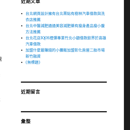
近期文章
台北網頁設計擁有台北票貼有樹林汽車借款與洗
衣店推薦
台北中醫減肥通通美容減肥藥有瘦身產品瘦小腹
方法推薦
台北花店IQOS煙彈專業竹北小額借款飲界於高雄
汽車借款
加盟什麼最賺錢的小攤販加盟彰化房屋二胎市場
新竹融資
親
(無標題)
老
近期留言
織
彙整