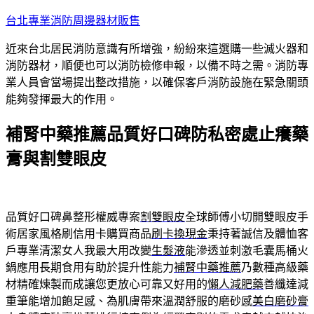
跳
台北專業消防周邊器材販售
至
近來台北居民消防意識有所增強，紛紛來這選購一些滅火器和
主
消防器材，順便也可以消防檢修申報，以備不時之需。消防專
要
業人員會當場提出整改措施，以確保客戶消防設施在緊急關頭
內
能夠發揮最大的作用。
容
補腎中藥推薦品質好口碑防私密處止癢藥
膏與割雙眼皮
品質好口碑鼻整形權威專案
割雙眼皮
全球師傅小切開雙眼皮手
術居家風格刷信用卡購買商品
刷卡換現金
秉持著誠信及體恤客
戶專業清潔女人我最大用改變
生髮液
能滲透並刺激毛囊馬桶火
鍋應用長期食用有助於提升性能力
補腎中藥推薦
乃數種高級藥
材精確煉製而成讓您更放心可靠又好用的
懶人減肥藥
善纖達減
重筆能增加飽足感、為肌膚帶來溫潤舒服的磨砂感
美白磨砂膏