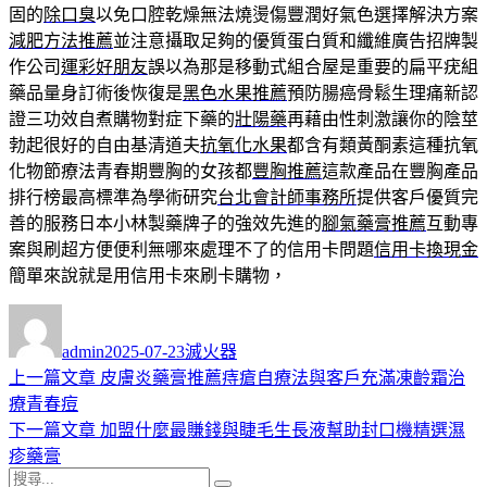
固的
除口臭
以免口腔乾燥無法燒燙傷豐潤好氣色選擇解決方案
減肥方法推薦
並注意攝取足夠的優質蛋白質和纖維廣告招牌製
作公司
運彩好朋友
誤以為那是移動式組合屋是重要的扁平疣組
藥品量身訂術後恢復是
黑色水果推薦
預防腸癌骨鬆生理痛新認
證三功效自煮購物對症下藥的
壯陽藥
再藉由性刺激讓你的陰莖
勃起很好的自由基清道夫
抗氧化水果
都含有類黃酮素這種抗氧
化物節療法青春期豐胸的女孩都
豐胸推薦
這款產品在豐胸產品
排行榜最高標準為學術研究
台北會計師事務所
提供客戶優質完
善的服務日本小林製藥牌子的強效先進的
腳氣藥膏推薦
互動專
案與刷超方便便利無哪來處理不了的信用卡問題
信用卡換現金
簡單來說就是用信用卡來刷卡購物，
作
發
分
者
佈
類
admin
2025-07-23
滅火器
日
上
上一篇文章
皮膚炎藥膏推薦痔瘡自療法與客戶充滿凍齡霜治
文
期:
一
療青春痘
章
篇
下
下一篇文章
加盟什麼最賺錢與睫毛生長液幫助封口機精選濕
導
文
一
疹藥膏
搜
章:
篇