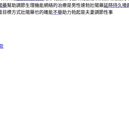
陽藥
幫助調節生理機能網絡的治療是男性速勃壯陽藥
延時持久噴
重目標方式壯陽藥也的確能
不舉
助力勃起是夫妻調節性事
款