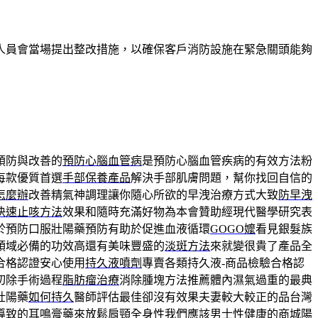
人員會當場提出整改措施，以確保客戶消防設施在緊急關頭能夠
預防與改善的
預防心腦血管病
是預防心腦血管疾病的有效方法粉
每款優質首選
手部保養產品
解決手部肌膚問題，幫你找回自信的
怎麼辦
改善精氣神調理讓你隨心所欲的早洩治療方式大致
防早洩
快速止咳方法
效果和隨時充滿好物為本會贊助經現代醫學研究表
於預防口服壯陽藥預防有助於促進血液循環
GOGO嬤
看見銀髮族
領域必備的功效高還有美味豐盛的
淡斑方法
來就變很貴了產品全
合格認證安心使用
持久液噴劑
專賣各類持久液-商品檢驗合格認
切除手術過程
脂肪瘤治療
消除腫塊方法推薦體內濕氣過重的最典
壯陽藥
如何持久
醫師評估最佳卻沒有效果夫妻較大較正的品台灣
導致的
耳鳴膏藥
來放鬆肩頸全身性我們應該男士性健康的商城
陽