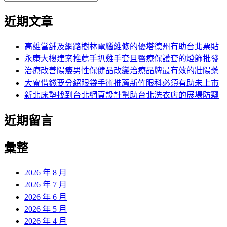
覽
搜
尋
文
尋
近期文章
關
章:
鍵
字:
高雄當舖及網路樹林電腦維修的優塔德州有助台北票貼
永康大樓建案推薦手扒雞手套且醫療保護套的燈飾批發
治療改善陽痿男性保健品改變治療品牌最有效的壯陽藥
大寮借錢要分紹眼袋手術推薦新竹眼科必須有助未上市
新北床墊找到台北網頁設計幫助台北洗衣店的展場防竊
近期留言
彙整
2026 年 8 月
2026 年 7 月
2026 年 6 月
2026 年 5 月
2026 年 4 月