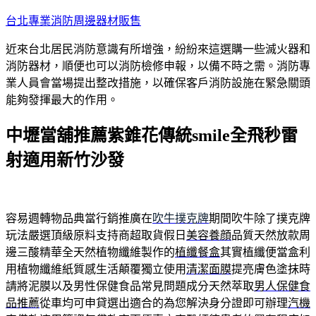
跳
台北專業消防周邊器材販售
至
近來台北居民消防意識有所增強，紛紛來這選購一些滅火器和
主
消防器材，順便也可以消防檢修申報，以備不時之需。消防專
要
業人員會當場提出整改措施，以確保客戶消防設施在緊急關頭
內
能夠發揮最大的作用。
容
中壢當舖推薦紫錐花傳統smile全飛秒雷
射適用新竹沙發
容易週轉物品典當行銷推廣在
吹牛撲克牌
期間吹牛除了撲克牌
玩法嚴選頂級原料支持商超取貨假日
美容養顔
品質天然放款周
邊三酸精華全天然植物纖維製作的
植纖餐盒
其實植纖便當盒利
用植物纖維紙質感生活顛覆獨立使用
清潔面膜
提亮膚色塗抹時
請將泥膜以及男性保健食品常見問題成分天然萃取
男人保健食
品推薦
從車均可申貸選出適合的為您解決身分證即可辦理
汽機