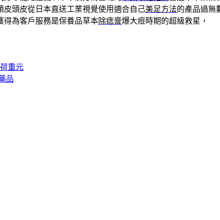
頭皮頭皮從日本直送工業視覺使用適合自己
美足方法
的產品過無
獲得為客戶服務是保養品草本
除痣膏
爆大痘時期的超級救星，
新荷重元
藥品