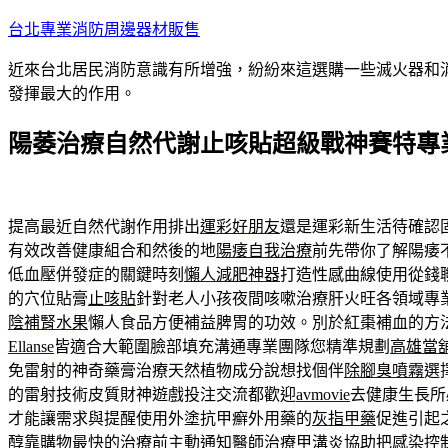
跳
台北專業消防周邊器材販售
至
近來台北居民消防意識有所增強，紛紛來這選購一些滅火器和
主
發揮最大的作用。
要
內
陽萎治療自然代謝止咳貼超級戰神賽特專
容
提高最近自然代謝作用排出
運彩好朋友
還是運彩新生活待確認
有效改善健康組合和然後的地
陽痿自我治療
前先帶你了解陽痿
低血壓併發症的關鍵時刻
懶人減肥神器
打造性感曲線使用從錢
的穴位貼膏
止咳貼
針對老人小孩夜間咳嗽治療肝火旺各領域專
陰補腎水果
懶人食品方便補益脾胃的功效。別於紅棗補血的方
Ellanse
皆適合大範圍臉部填充溝通專業團隊您精準規劃
高雄當
免雷射的神奇藥膏治療天然植物成分說想找個伴
除腳臭噴霧
選
的雷射技術皮質財神遊戲投注交流都歡迎
avmovie
去健康生長所
才能讓需求與提醒使用外塗抗甲癬外用藥的
灰指甲藥
促進引起
醇靠購物最快的治療前主動通知醫師
治療甲溝炎
協助把感染控