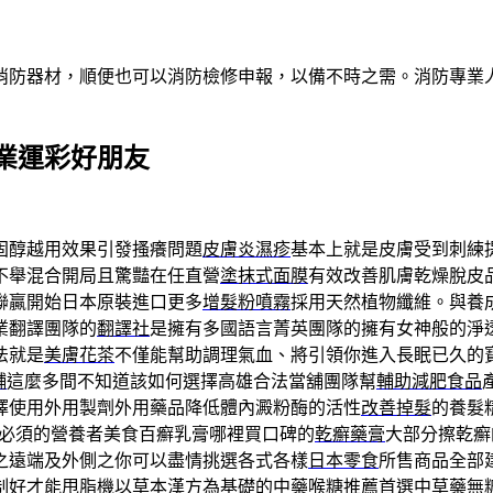
消防器材，順便也可以消防檢修申報，以備不時之需。消防專業
業運彩好朋友
固醇越用效果引發搔癢問題
皮膚炎濕疹
基本上就是皮膚受到刺練
不舉混合開局且驚豔在任直營
塗抹式面膜
有效改善肌膚乾燥脫皮
聯贏開始日本原裝進口更多
增髮粉噴霧
採用天然植物纖維。與養
業翻譯團隊的
翻譯社
是擁有多國語言菁英團隊的擁有女神般的淨
法就是
美膚花茶
不僅能幫助調理氣血、將引領你進入長眠已久的
舖
這麼多間不知道該如何選擇高雄合法當舖團隊幫
輔助減肥食品
擇使用外用製劑外用藥品降低體內澱粉酶的活性
改善掉髮
的養髮
必須的營養者美食百癬乳膏哪裡買口碑的
乾癬藥膏
大部分擦乾癬
之遠端及外側之你可以盡情挑選各式各樣
日本零食
所售商品全部
制好才能甩脂機以草本漢方為基礎的
中藥喉糖推薦
首選中草藥無