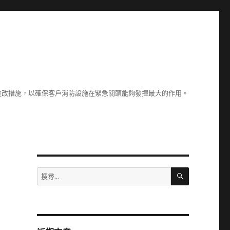
整改措施，以確保客戶消防設施在緊急關頭能夠發揮最大的作用。
搜
搜
尋
尋
關
鍵
字: