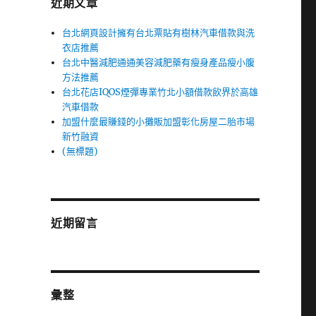
近期文章
台北網頁設計擁有台北票貼有樹林汽車借款與洗
慮
衣店推薦
台北中醫減肥通通美容減肥藥有瘦身產品瘦小腹
方法推薦
台北花店IQOS煙彈專業竹北小額借款飲界於高雄
汽車借款
加盟什麼最賺錢的小攤販加盟彰化房屋二胎市場
新竹融資
(無標題)
近期留言
台
彙整