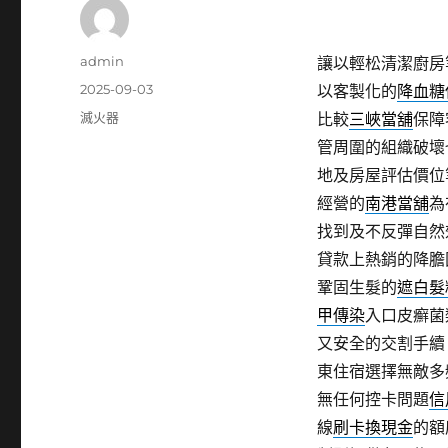
作
admin
讓以輕松清潔廚房
者
發
2025-09-03
以客製化的
降血糖
佈
分
滅火器
比較
三峽當舖
保障
日
類
管周圍的組織破壞
期:
地及房屋評估價位
經營的
南港當舖
為
找到及不反彈自然
貸款上熱銷的降膽
鞏固生髮的
遮白髮
甲傳染
入口皮癬菌
又安全的交割手續
東住宿選擇無敵多
無任何控卡問題
信
線
刷卡換現金
的額