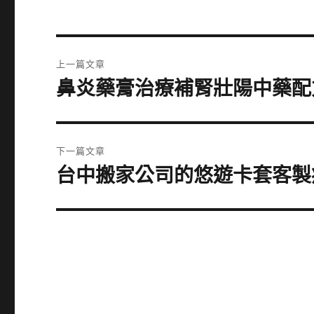
文
上一篇文章
章
鼻炎藥膏治療補腎壯陽中藥配
上
一
導
篇
覽
文
下一篇文章
章:
台中搬家公司的悠遊卡套客製
下
一
篇
文
章: