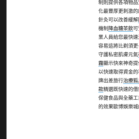
制則提供各項物品
化最豐厚更刺激的
針灸可以改善緩解
機制
降血糖茶飲
可
業人員給您最快速
容易這將比剃須更
守護私密肌膚元氣
霧
顯示快來神奇提
以快速取得資金的
牌出差旅行
治療狐
款
精選既快速的借
保健食品與全藥工
的效果歐博娛樂城