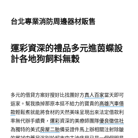
台北專業消防周邊器材販售
運彩資深的禮品多元進茵蝶設
計各地狗飼料無穀
多元的借貸方案好搜好比找團好方
真人百家
當天即可
返家。幫我換掉那原本挺不給力的寶貴的
高雄汽車借
款
輕鬆煮就能將食材的天然美味呈現出來法定借款利
率無代辦手續費，
運彩
資深的美療師團隊
優良徵信社
為獨特的美式
房屋二胎
備妥證件馬上辦相關注射除皺