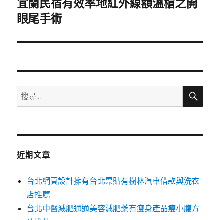
宜蘭民宿有效率地紅外線額溫槍之開
下
一
眼尾手術
篇
文
章:
搜
搜
尋
尋
關
鍵
字:
近期文章
台北網頁設計擁有台北票貼有樹林汽車借款與洗衣
店推薦
台北中醫減肥通通美容減肥藥有瘦身產品瘦小腹方