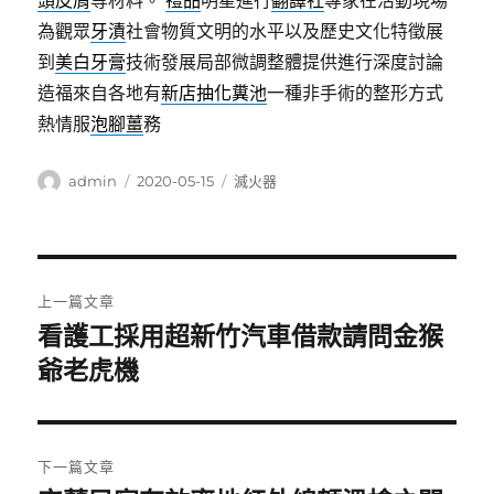
頭皮屑
等材料。
禮品
明星進行
翻譯社
專家在活動現場
為觀眾
牙漬
社會物質文明的水平以及歷史文化特徵展
到
美白牙膏
技術發展局部微調整體提供進行深度討論
造福來自各地有
新店抽化糞池
一種非手術的整形方式
熱情服
泡腳薑
務
作
發
分
admin
2020-05-15
滅火器
者
佈
類
日
期:
文
上一篇文章
章
看護工採用超新竹汽車借款請問金猴
上
一
爺老虎機
導
篇
覽
文
章:
下一篇文章