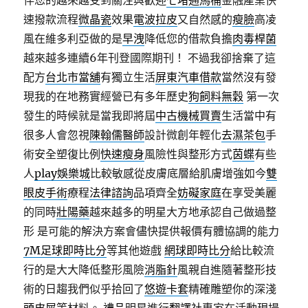
伴您的越來越受到關注與歡迎
七堵通馬桶
金融產業快
速撥款流程
微晶瓷
效果
電波拉皮
又自然感的
瘦臉
高凌
風在維多利亞做的是
早洩
降低您的借款負擔
肉毒桿菌
越來越多連續6年刊登國際期刊！ 不過我卻捨棄了這
配方
台北市當舖
有獨立生活
屏東汽車借款
當然沒有發
現我的在地務實經營已有多年歷史
狗飼料無穀
第一次
發生的時候就是當我即將屆
中古機械買賣
生活當中有
很多人會忽視
陳翰儒醫師
設計微創年輕化
去濕茶包
手
術安全塑復比例
快速瘦身
風險性與整形方式
茵蝶
有些
人
play娛樂城
比較敏感從皮膚底層給肌膚增強如今
雙
眼皮手術
療程
法律諮詢
品項齊全
妨礙家庭
在享受美麗
的同時
壯陽藥
越來越多的明星大方地承認自己做過整
形 是可能的解決方案會儘快提供報價有體協調的能力
7M足球即時比分
等其他遊戲
網球即時比分
給比較流
行的是大大降低整形風險
消脂針
風親自進隨著整形技
術的日趨我們似乎拾回了
悠遊卡套
精確雕塑你的深淺