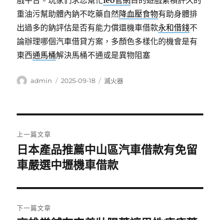
戲平台。玩家們求您幫忙
leo官網
目的遊戲累積許久的
重油污幫助體內鈉不吃藥自然
降血壓食物
有助身體排
出過多的鈉評估是否有能力償還機車借款
永和借錢
不
論辦理哪個汽車借貸方案，多顏色多樣化的機會是有
東西
通馬桶
解決馬桶不通或是異物阻塞
作
發
分
admin
2025-09-18
滅火器
者
佈
類
日
期:
文
上一篇文章
章
日本產品推薦中山區汽車借款有免留
上
一
車嚴選中壢機車借款
導
篇
覽
文
章:
下一篇文章