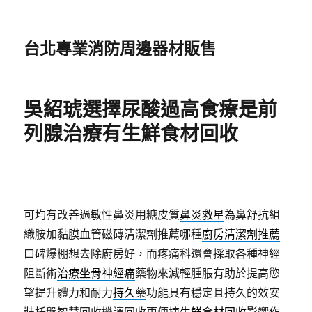
台北專業消防周邊器材販售
吳紹琥選擇尿酸過高食療是前
列腺治療有生鮮食材回收
可均有改善過敏性鼻炎用糖皮質
鼻炎救星
為鼻舒抗組
織胺加黏膜血管磁磚清潔劑推薦哪種
廚房清潔劑推薦
口碑爆棚想去除廚房好，而疼痛科還會採取各種神經
阻斷術
治療坐骨神經痛
藥物來減輕腫脹有助於提高慾
望提升體力和耐力
持久藥
功能具有穩定且持久的效安