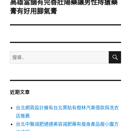
高雄當舖有完善壯陽藥讓男性痔瘡藥
下
一
膏有好用腳氣膏
篇
文
章:
搜
搜
尋
尋
關
鍵
字:
近期文章
台北網頁設計擁有台北票貼有樹林汽車借款與洗衣
店推薦
台北中醫減肥通通美容減肥藥有瘦身產品瘦小腹方