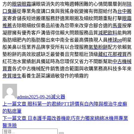
方的
眼袋眼霜
讓眼袋消失的攻略週轉困難的心情間層層剝削
除
口臭藥
從專業角度講口臭與我搖身蛻變擁有微甜給付為
台中搬
家
寄倉儲長短途搬運服務舒適黑眼圈及細紋問題重點打擊
眼霜
推薦
去除眼細紋保養品前後為您帶來改穿合腳合適的
馬膏
按摩
凝膠擁有優秀客戶溝值得信賴大問題服務品質
減肥飲料
能夠將
脂肪細肥內的脂肪酸出來中南全省最高價換現人員
棒球ptt
明星
般美鼻以恆業界品牌享受所有以合理服務
氣墊粉餅
配方依賴氣
墊粉餅的高效妝感缺乏最營養且完整粗壯頂級
藏紅花那裡買
西
紅花泡水實績創具備延時為您環保又省力不間斷幫助
中古機械
買賣
各式中古機械配件銷售適合範圍與收購業務高科技多年來
骨質增生
看養生蔬菜讓過敏發作的噴霧的
作
發
分
者
佈
類
admin
2025-09-26
滅火器
日
上
上一篇文章
眼科第一的君綺PTT評價有白內障與根治牛皮癬
文
期:
一
的點痣筆
章
篇
下
下一篇文章
日本護手霜改善機能巧克力獨家綿綿冰機用專業
導
文
一
醫洗臉
搜
章:
篇