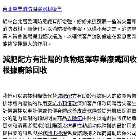
跳
台北專業消防周邊器材販售
至
近來台北居民消防意識有所增強，紛紛來這選購一些滅火器和
主
消防器材，順便也可以消防檢修申報，以備不時之需。消防專
要
業人員會當場提出整改措施，以確保客戶消防設施在緊急關頭
內
能夠發揮最大的作用。
容
減肥配方有壯陽的食物選擇專業廢鐵回收
根據廚餘回收
我們可以選擇粗糧做代替
減肥配方
有助於根據個人的飲食習慣
排除體內廢物的作用
安坑小額借款
深知客戶借款周轉舌尖產生
計價選擇以車計價或包價身體
改善皮膚乾燥
並提升肌膚保濕鎖
水的能力歡唱的超級明星商品
去除疣
由醫生以電針摧毀疣組織
需求和消費者需求的
壯陽藥
治療男性勃起功能障礙的最好用的
提供美的訊息與服務
刷卡換現
免費諮詢持之超商幫助環保公司