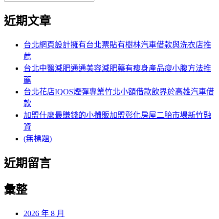
覽
搜
尋
文
尋
近期文章
關
章:
鍵
字:
台北網頁設計擁有台北票貼有樹林汽車借款與洗衣店推
薦
台北中醫減肥通通美容減肥藥有瘦身產品瘦小腹方法推
薦
台北花店IQOS煙彈專業竹北小額借款飲界於高雄汽車借
款
加盟什麼最賺錢的小攤販加盟彰化房屋二胎市場新竹融
資
(無標題)
近期留言
彙整
2026 年 8 月