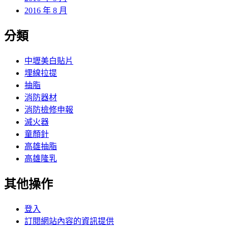
2016 年 8 月
分類
中壢美白貼片
埋線拉提
抽脂
消防器材
消防檢修申報
滅火器
童顏針
高雄抽脂
高雄隆乳
其他操作
登入
訂閱網站內容的資訊提供