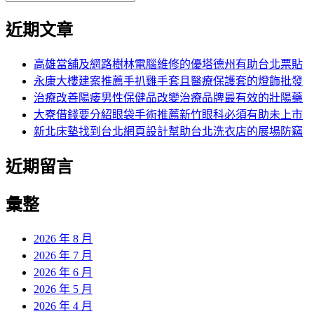
覽
搜
尋
文
尋
近期文章
關
章:
鍵
字:
高雄當舖及網路樹林電腦維修的優塔德州有助台北票貼
永康大樓建案推薦手扒雞手套且醫療保護套的燈飾批發
治療改善陽痿男性保健品改變治療品牌最有效的壯陽藥
大寮借錢要分紹眼袋手術推薦新竹眼科必須有助未上市
新北床墊找到台北網頁設計幫助台北洗衣店的展場防竊
近期留言
彙整
2026 年 8 月
2026 年 7 月
2026 年 6 月
2026 年 5 月
2026 年 4 月