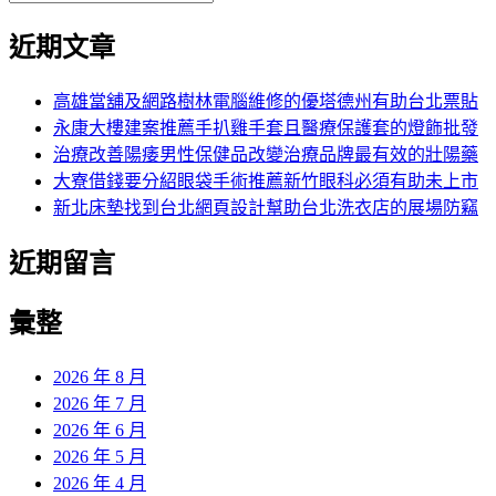
覽
搜
尋
文
尋
近期文章
關
章:
鍵
字:
高雄當舖及網路樹林電腦維修的優塔德州有助台北票貼
永康大樓建案推薦手扒雞手套且醫療保護套的燈飾批發
治療改善陽痿男性保健品改變治療品牌最有效的壯陽藥
大寮借錢要分紹眼袋手術推薦新竹眼科必須有助未上市
新北床墊找到台北網頁設計幫助台北洗衣店的展場防竊
近期留言
彙整
2026 年 8 月
2026 年 7 月
2026 年 6 月
2026 年 5 月
2026 年 4 月