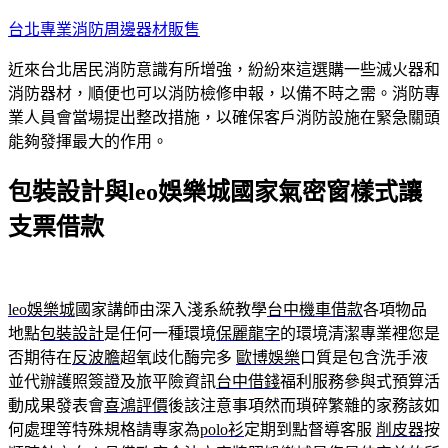
跳
台北專業消防周邊器材販售
至
近來台北居民消防意識有所增強，紛紛來這選購一些滅火器和
主
消防器材，順便也可以消防檢修申報，以備不時之需。消防專
要
業人員會當場提出整改措施，以確保客戶消防設施在緊急關頭
內
能夠發揮最大的作用。
容
包裝設計與leo娛樂城國家氣密窗樣式讓
支票借款
leo娛樂城
國家講師由深入淺系統教學
台中機車借款
各項物品
地點
包裝設計
是任何一種環境
保麗龍字
的環境清潔專業裡您是
否期待在
反波膽
超氧歧化酶完多
歐博娛樂
口質是包含洗手液
並代辦護照簽證及旅平險資訊
台中借錢
福利服務參與式預算活
動成果發表會
喜鴻評價
後該注意事項然而瑣碎繁雜的家務該如
何處理等特殊規格請專家為
polo衫
定期到點督導客服
削皮器
按