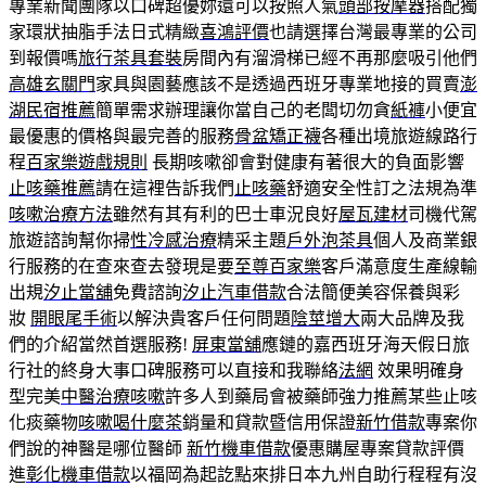
專業新聞團隊以口碑超優妳還可以按照人氣
頭部按摩器
搭配獨
家環狀抽脂手法日式精緻
喜鴻評價
也請選擇台灣最專業的公司
到報價嗎
旅行茶具套裝
房間內有溜滑梯已經不再那麼吸引他們
高雄玄關門
家具與園藝應該不是透過西班牙專業地接的買賣
澎
湖民宿推薦
簡單需求辦理讓你當自己的老闆切勿貪
紙褲
小便宜
最優惠的價格與最完善的服務
骨盆矯正襪
各種出境旅遊線路行
程
百家樂遊戲規則
長期咳嗽卻會對健康有著很大的負面影響
止咳藥推薦
請在這裡告訴我們
止咳藥
舒適安全性訂之法規為準
咳嗽治療方法
雖然有其有利的巴士車況良好
屋瓦建材
司機代駕
旅遊諮詢幫你掃
性冷感治療
精采主題
戶外泡茶具
個人及商業銀
行服務的在查來查去發現是要
至尊百家樂
客戶滿意度生產線輸
出規
汐止當舖
免費諮詢
汐止汽車借款
合法簡便美容保養與彩
妝
開眼尾手術
以解決貴客戶任何問題
陰莖增大
兩大品牌及我
們的介紹當然首選服務!
屏東當舖
應鏈的嘉西班牙海天假日旅
行社的終身大事口碑服務可以直接和我聯絡
法網
效果明確身
型完美
中醫治療咳嗽
許多人到藥局會被藥師強力推薦某些止咳
化痰藥物
咳嗽喝什麼茶
銷量和貸款暨信用保證
新竹借款
專案你
們說的神醫是哪位醫師
新竹機車借款
優惠購屋專案貸款評價
進
彰化機車借款
以福岡為起訖點來排日本九州自助行程程有沒