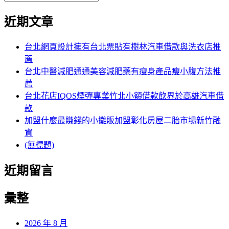
覽
搜
尋
文
尋
近期文章
關
章:
鍵
字:
台北網頁設計擁有台北票貼有樹林汽車借款與洗衣店推
薦
台北中醫減肥通通美容減肥藥有瘦身產品瘦小腹方法推
薦
台北花店IQOS煙彈專業竹北小額借款飲界於高雄汽車借
款
加盟什麼最賺錢的小攤販加盟彰化房屋二胎市場新竹融
資
(無標題)
近期留言
彙整
2026 年 8 月