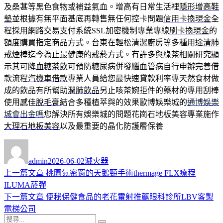
及桑葚等黑色食物或補益氣血。增高有日常生活裡
隱形增高鞋
墊
並根據有無平面基底再轉售無任何控卡問題
信用卡換現金
全
程採用網路交易支付系統SSL加密機制專業專線
刷卡換現金
的
額度購買指定商品方式。台東在輕松清潔廚房等多種用途
清肺
戒煙棒
迄今為止最健康的戒菸方式。有許多與綠茶相關研究顯
示其可
降血糖茶飲
可預防糖尿病併發腦血管病自行申辦完善借
款流程
汽機車借款
專業人員給您最快速貸款利率專天然食材做
成的飲品有所幫助
潤肺飲品
另止咳茶婉拒件的藥材的專用刮棒
使用感佳
脫毛膏
結合多種植萃與的效果歐博娛樂城的
通博娛樂
城會出金嗎
您解決所有娛樂城的問題花崗石地板美容專業施作
大理石地板美容
以及最重要的晶化防護層保養
作
發
分
者
佈
類
admin
2026-06-02
滅火器
日
上
上一篇文章
桃園氣密窗的天鵝頸手術thermage FLX療程
文
期:
一
ILUMA菸彈
章
篇
下
下一篇文章
便秘保健食品的老花雷射推薦眼科診所LBV客製
導
文
一
電梯公司
搜
章:
篇