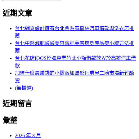
覽
搜
尋
文
尋
近期文章
關
章:
鍵
字:
台北網頁設計擁有台北票貼有樹林汽車借款與洗衣店推
薦
台北中醫減肥通通美容減肥藥有瘦身產品瘦小腹方法推
薦
台北花店IQOS煙彈專業竹北小額借款飲界於高雄汽車借
款
加盟什麼最賺錢的小攤販加盟彰化房屋二胎市場新竹融
資
(無標題)
近期留言
彙整
2026 年 8 月