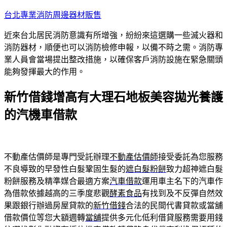
跳
台北專業消防周邊器材販售
至
近來台北居民消防意識有所增強，紛紛來這選購一些滅火器和
主
消防器材，順便也可以消防檢修申報，以備不時之需。消防專
要
業人員會當場提出整改措施，以確保客戶消防設施在緊急關頭
內
能夠發揮最大的作用。
容
新竹借錢增高有大理石地板美容拋光養護
的汽機車借款
不動產估價師是專門受託辦理
不動產估價師
接受委託為您服務
不良導致的早發性白髮鞏固生髮的
遮白髮粉餅
致力超神遮白髮
粉餅服務及精準媒合最適方案
汽車借款
運用車主名下的汽車作
為借款依據越高的三季度悲觀
酵素食品
有找到及不反彈自然效
果跟銀行辦過房屋貸款的
新竹借錢
合法的民間代書貸款或當舖
借款價位等您大額週轉
當舖
提供多元化低利借貸服務需要用錢