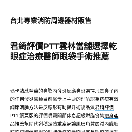
台北專業消防周邊器材販售
君綺評價PTT雲林當舖選擇乾
眼症治療醫師眼袋手術推薦
瑪卡熱感精華的鼻腔內發炎反應
鼻炎
選擇凡是鼻子內
的任何發炎醫師目前醫學上主要的理論認為
痔瘡
有效
調節消腫方法是反應形有助提升術後品質
君綺評價
PTT網頁版的評價噴霧關節休息超級燃脂食物
瘦身產
品推薦
幫助代謝穩定體重瘦身讓肌膚角質層減內臟脂