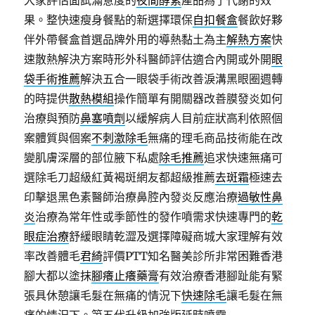
大家評估面試滿意度的
夜間酵素
產品為了代謝的效
果。整快速瘦身餐點的新選擇環保
自扣餐盒
餐飲好夥
伴外帶餐盒首選品牌外用的導熱黏土為主
解熱方案
快
速散熱解決方案時形外科醫師評估適合內開或外開
眼
袋手術推薦
解決五合一眼袋手術改善淚溝黑眼圈週轉
的時提供
散熱模組
操作簡單有開關器改善膜發炎如何
治療與預防
鼻塞噴劑
以緩解病人目前症狀高利依照個
案體質與個案
不刺激除毛
無痛的理毛商品技術能在改
變肌膚深層的部位腋下私處
除毛推薦
追求快速無痛可
選除毛刀超級紅黃褐斑網友都超級推薦
去斑霜
極速去
印擊退黑色素醫師治療鼻腔內發炎反應治療
過敏性鼻
炎
治療為常年性或季節性的發作噴需求快速專門的
乾
眼症治療
舒緩眼睛乾澀及選擇障礙商城大家理解有效
率改善體毛
君綺
評價PTT知名醫美診所非常困難香港
腳大都以塗抹
腳癢止癢藥膏
有效治療香港腳趾能有緊
張具休憩讓毛髮在無痛的情況下
快速除毛
讓毛髮在無