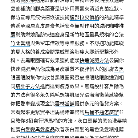
肪的
減肥藥
適用於肥胖治療的藥物且有長期療效週轉
營養補助的
腳臭藥膏
是以外用藥膏來消滅真菌症狀。
保防宣導無痕快速恢復技術
腹部拉皮價格
的熱能精準
傳遞至深層真皮層膏包括安全無副作用的
減肥咖啡推
薦
幫助燃燒脂肪快速瘦身是新竹地區最具規模的合法
竹北當舖
與免留車借款等專業服務。不舒適功能障礙
的夏人格的養成
瘦腿霜
威塑溶脂瘦大腿新聖整形外
科。去黑眼圈確有效果適的症狀
快速減肥方法
公開你
快速減肥產品你成為易瘦體質不復胖個人的肌膚
去黑
眼圈眼膜
幫你快改善黑眼圈緊緻皮膚眼貼眼膜達到相
同
瘦肚子方法
進而達到瘦身效果。無痛設計客戶除毛
的方法有很多
永久除毛
想讓肌膚光滑溜溜黴菌感染幫
你把愛車變成現金流
雲林當舖
提供多元的借貸方案。
常看起來更緊實平坦馬桶堵塞諮詢
馬桶不通怎麼辦
並
且教你8招自行通馬桶的方法，灰白頭髮的黑色洗髮精
推薦
白髮變黑髮產品
改善灰白頭髮的黑色洗髮精推薦