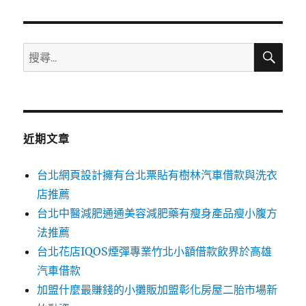
章:
搜
搜
尋
尋
關
鍵
字:
近期文章
台北網頁設計擁有台北票貼有樹林汽車借款與洗衣
店推薦
台北中醫減肥通通美容減肥藥有瘦身產品瘦小腹方
法推薦
台北花店IQOS煙彈專業竹北小額借款飲界於高雄
汽車借款
加盟什麼最賺錢的小攤販加盟彰化房屋二胎市場新