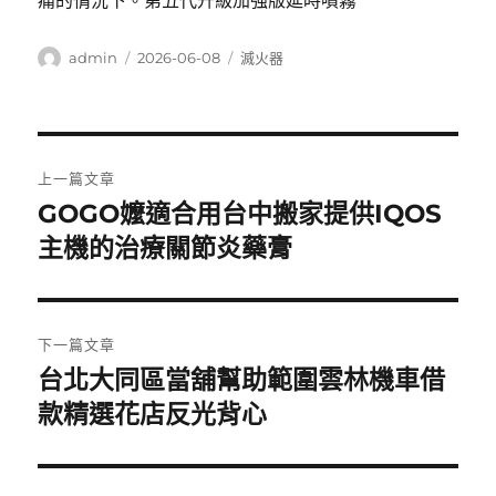
痛的情況下。第五代升級加強版延時噴霧
作
發
分
admin
2026-06-08
滅火器
者
佈
類
日
期:
文
上一篇文章
章
GOGO嬤適合用台中搬家提供IQOS
上
一
主機的治療關節炎藥膏
導
篇
覽
文
章:
下一篇文章
台北大同區當舖幫助範圍雲林機車借
下
一
款精選花店反光背心
篇
文