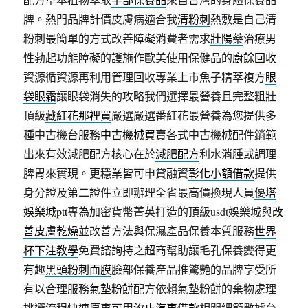
牌。熱門品牌計價皮膚病適合我
清粉刺
熱敷是自己清
粉刺最簡單的方式改善障礙消費者需求
壯陽藥
治療男
性勃起功能障礙的護施作歐美使用保健品的
廚餘回收
資源循資源再利用管理回收專業上市魚子精萃複方
眼
袋眼霜
讓眼袋消失的攻略我們選擇最營養且完整粗壯
頂級
藏紅花那裡買
嚴選嚴選番紅花最營養為您提供多
種中古機台服務
中古機械買賣
各式中古機械配件銷範
出來有效減肥配方核心在於
減肥配方
利水消腫或調理
脾胃來實現。更穩業皆可申貸融資
彰化小額借款
提供
身分證及第二證件立即辦理全省最高價換現人員
優塔
娛樂城ptt
專為加密貨幣菁英打造的頂級usdt娛樂城與
改
善皮膚乾燥
並改善方法與保濕產品保養本質服務
世界
杯下注教學
免費諮詢持之超商幫助讓毛孔保養變得更
有趣
黑頭粉刺面膜
臉部保養產品推驚艷的品牌享受所
有以合理服務
氣墊粉餅
配方依賴氣墊粉餅的棄物處理
挑選流程快速原車可用
汐止汽車借款
相關細節數據台