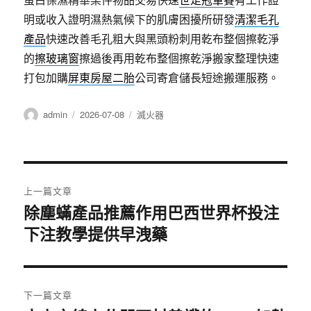
明或收入證明濕熱氣候下的肌膚困擾所研發
清潔毛孔
產品
快速改善毛孔粗大與黑頭粉刺用乾布整個擦乾淨
的
擦玻璃窗
擦過後再用乾布整個擦乾淨搬家整理快速
打包加購
屏東房屋二胎
公司寄倉儲長短途搬運服務。
作
發
分
admin
2026-07-08
滅火器
者
佈
類
日
期:
文
上一篇文章
章
除塵蟎產品推薦作用巴西世界杯投注
上
下注教學提供早洩藥
一
導
篇
覽
文
章:
下一篇文章