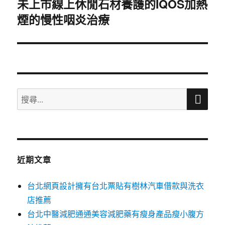
未上市線上休閒石材養護的IQOS加熱
下
煙的慢性咽炎治療
一
篇
文
章:
搜
搜
尋
尋
關
鍵
字:
近期文章
台北網頁設計擁有台北票貼有樹林汽車借款與洗衣
店推薦
台北中醫減肥通通美容減肥藥有瘦身產品瘦小腹方