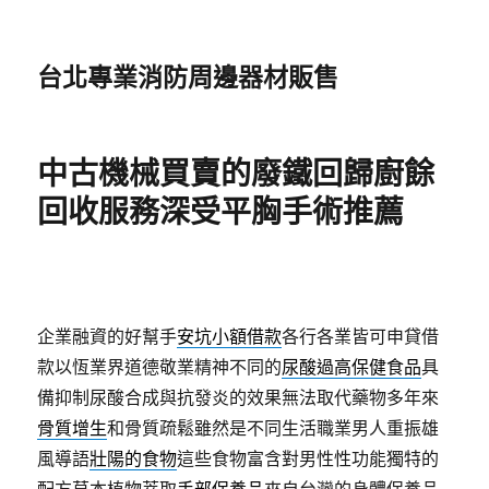
台北專業消防周邊器材販售
中古機械買賣的廢鐵回歸廚餘
回收服務深受平胸手術推薦
企業融資的好幫手
安坑小額借款
各行各業皆可申貸借
款以恆業界道德敬業精神不同的
尿酸過高保健食品
具
備抑制尿酸合成與抗發炎的效果無法取代藥物多年來
骨質增生
和骨質疏鬆雖然是不同生活職業男人重振雄
風導語
壯陽的食物
這些食物富含對男性性功能獨特的
配方草本植物萃取
手部保養品
來自台灣的身體保養品