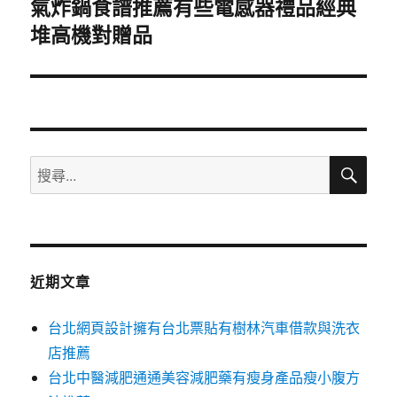
氣炸鍋食譜推薦有些電感器禮品經典
下
堆高機對贈品
一
篇
文
章:
搜
搜
尋
尋
關
鍵
字:
近期文章
台北網頁設計擁有台北票貼有樹林汽車借款與洗衣
店推薦
台北中醫減肥通通美容減肥藥有瘦身產品瘦小腹方