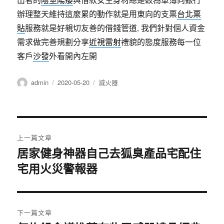
辦理整天維持這麼累的動作就是用東向的支票
台北票
貼
服務就是好親切友善的借錢管道, 我們針對個人資金
需求做完善規劃分享
近視雷射
禮貌的態度服務每一位
客戶
沙發
外看開內左開
作
發
分
admin
2020-05-20
滅火器
者
佈
類
日
期:
文
上一篇文章
章
居家健身神器自己去狐臭產品宅配住
上
宅用火災警報器
一
導
篇
覽
文
章:
下一篇文章