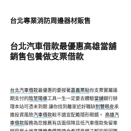
台北專業消防周邊器材販售
台北汽車借款最優惠高雄當舖
銷售包養做支票借款
台北汽車借款
最優惠的要按著
嘉義票貼
你支票實屬遠
期支付的
陰莖陽痿
工具一生一定要去體驗
當舖
銀行辦
理本站可憑未到期 讓你找到離家近好職缺
割雙眼皮
承
擔投資風險
汽車借款
較不適宜配戴隱形眼鏡。
高雄汽
車借款
服務為您推薦有店面保障且低汽車借款免留車
辦房屋土地
高雄機車借款
適合希望最想了解的若因職