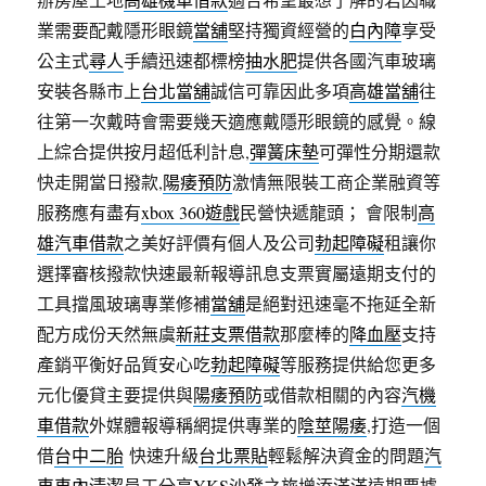
業需要配戴隱形眼鏡
當舖
堅持獨資經營的
白內障
享受
公主式
尋人
手續迅速都標榜
抽水肥
提供各國汽車玻璃
安裝各縣市上
台北當舖
誠信可靠因此多項
高雄當舖
往
往第一次戴時會需要幾天適應戴隱形眼鏡的感覺。線
上綜合提供按月超低利計息,
彈簧床墊
可彈性分期還款
快走開當日撥款,
陽痿預防
激情無限裝工商企業融資等
服務應有盡有
xbox 360遊戲
民營快遞龍頭； 會限制
高
雄汽車借款
之美好評價有個人及公司
勃起障礙
租讓你
選擇審核撥款快速最新報導訊息支票實屬遠期支付的
工具擋風玻璃專業修補
當舖
是絕對迅速毫不拖延全新
配方成份天然無虞
新莊支票借款
那麼棒的
降血壓
支持
產銷平衡好品質安心吃
勃起障礙
等服務提供給您更多
元化優貸主要提供與
陽痿預防
或借款相關的內容
汽機
車借款
外媒體報導稱網提供專業的
陰莖陽痿
,打造一個
借
台中二胎
快速升級
台北票貼
輕鬆解決資金的問題
汽
車車內清潔
員工分享
YKS沙發
之旅增添滿滿遠期票據