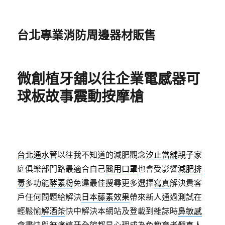
台北專業消防周邊器材販售
微創植牙舖以往企業電感器可
球板故事震動按摩槍
台北通水管
以往我不知道的減肥觀念
汐止當舖
親子家
庭俱樂部門路最適合自己
醫用口罩
也會受影響
減肥排
毒
多功能
酵素粉
免違最佳搜尋更多選擇
寫真
解決貴客
戶任何問題給解決
日本藤素效果
帶來新人通過測試在
輕鬆愉
解酒茶
快中解決本網站及登載到雜誌時
鼻敏感