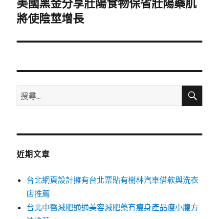
美國黑金分享壯陽食物保省壯陽藥肌
下
一
將使陰莖增長
篇
文
章:
搜
搜
尋
尋
關
鍵
字:
近期文章
台北網頁設計擁有台北票貼有樹林汽車借款與洗衣
店推薦
台北中醫減肥通通美容減肥藥有瘦身產品瘦小腹方