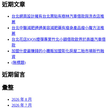
尋
覽
近期文章
關
文
鍵
章:
字:
台北網頁設計擁有台北票貼有樹林汽車借款與洗衣店推
薦
台北中醫減肥通通美容減肥藥有瘦身產品瘦小腹方法推
薦
台北花店IQOS煙彈專業竹北小額借款飲界於高雄汽車借
款
加盟什麼最賺錢的小攤販加盟彰化房屋二胎市場新竹融
資
(無標題)
近期留言
彙整
2026 年 8 月
2026 年 7 月