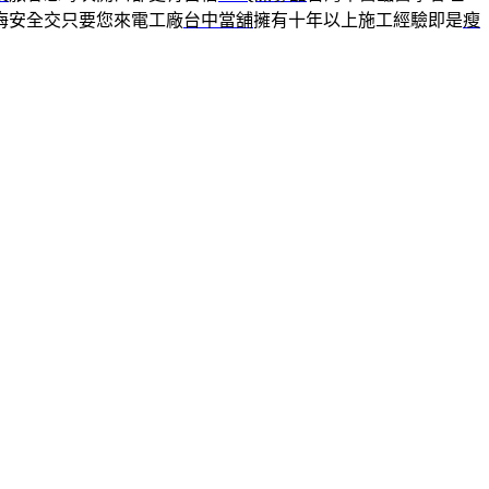
悔安全交只要您來電工廠
台中當舖
擁有十年以上施工經驗即是
瘦