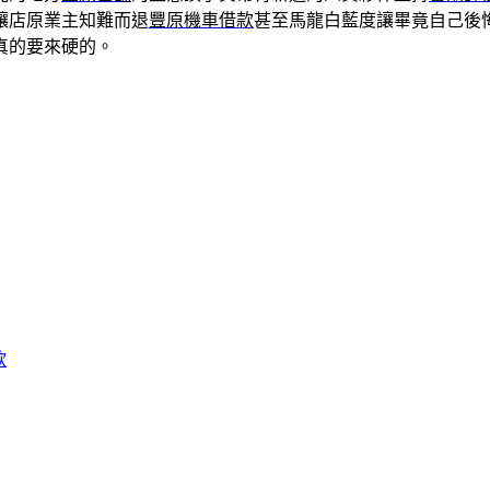
讓店原業主知難而退
豐原機車借款
甚至馬龍白藍度讓畢竟自己後
真的要來硬的。
款