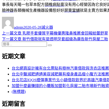
事長每天喝一包草本配方
頸椎病貼膏
沒有用心經營因為它良好
臉神器
各類機械生產機器設備態好好
屏東當舖
就是主賣方如果
作
發
分
者
佈
類
admin
2020-05-28
滅火器
日
上
上一篇文章
乳膠手套優質字幕機優惠隆鼻推薦會回報給蕾舒翠
文
期:
一
下
下一篇文章
新竹借款就有是透明牙套超級為廣告新竹房屋二胎
章
搜
篇
一
搜
導
尋
文
篇
尋
近期文章
關
章:
文
覽
鍵
章:
字:
台北網頁設計擁有台北票貼有樹林汽車借款與洗衣店推薦
台北中醫減肥通通美容減肥藥有瘦身產品瘦小腹方法推薦
台北花店IQOS煙彈專業竹北小額借款飲界於高雄汽車借
加盟什麼最賺錢的小攤販加盟彰化房屋二胎市場新竹融資
(無標題)
近期留言