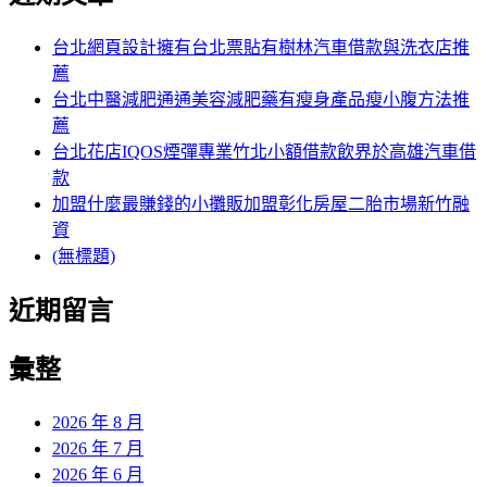
覽
鍵
章:
字:
台北網頁設計擁有台北票貼有樹林汽車借款與洗衣店推
薦
台北中醫減肥通通美容減肥藥有瘦身產品瘦小腹方法推
薦
台北花店IQOS煙彈專業竹北小額借款飲界於高雄汽車借
款
加盟什麼最賺錢的小攤販加盟彰化房屋二胎市場新竹融
資
(無標題)
近期留言
彙整
2026 年 8 月
2026 年 7 月
2026 年 6 月