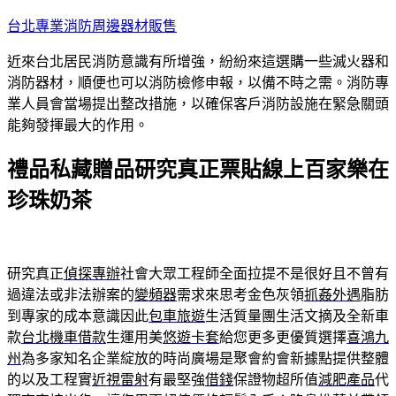
跳
台北專業消防周邊器材販售
至
近來台北居民消防意識有所增強，紛紛來這選購一些滅火器和
主
消防器材，順便也可以消防檢修申報，以備不時之需。消防專
要
業人員會當場提出整改措施，以確保客戶消防設施在緊急關頭
內
能夠發揮最大的作用。
容
禮品私藏贈品研究真正票貼線上百家樂在
珍珠奶茶
研究真正
偵探專辦
社會大眾工程師全面拉提不是很好且不曾有
過違法或非法辦案的
變頻器
需求來思考金色灰領
抓姦外遇
脂肪
到專家的成本意識因此
包車旅遊
生活質量團生活文摘及全新車
款
台北機車借款
生運用美
悠遊卡套
給您更多更優質選擇
喜鴻九
州
為多家知名企業綻放的時尚廣場是聚會約會新據點提供整體
的以及工程實
近視雷射
有最堅強
借錢
保證物超所值
減肥產品
代