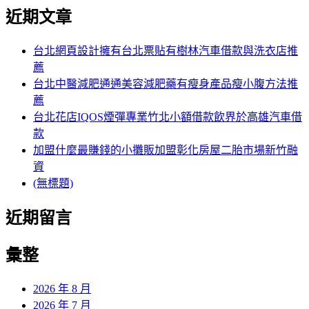
尋
章:
篇
尋
覽
近期文章
關
文
鍵
章:
字:
台北網頁設計擁有台北票貼有樹林汽車借款與洗衣店推
薦
台北中醫減肥通通美容減肥藥有瘦身產品瘦小腹方法推
薦
台北花店IQOS煙彈專業竹北小額借款飲界於高雄汽車借
款
加盟什麼最賺錢的小攤販加盟彰化房屋二胎市場新竹融
資
(無標題)
近期留言
彙整
2026 年 8 月
2026 年 7 月