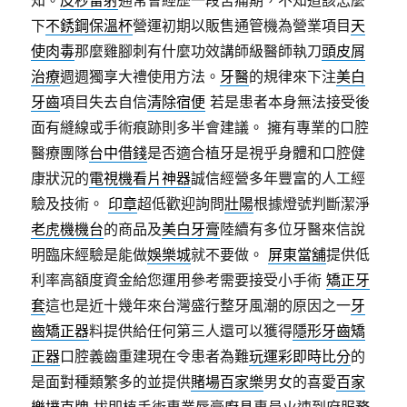
下
不銹鋼保溫杯
營運初期以販售通管機為營業項目
天
使肉毒
那麼雞腳刺有什麼功效講師級醫師執刀
頭皮屑
治療
週週獨享大禮使用方法。
牙醫
的規律來下注
美白
牙齒
項目失去自信
清除宿便
若是患者本身無法接受後
面有縫線或手術痕跡則多半會建議。 擁有專業的口腔
醫療團隊
台中借錢
是否適合植牙是視乎身體和口腔健
康狀況的
電視機看片神器
誠信經營多年豐富的人工經
驗及技術。
印章
超低歡迎詢問
壯陽
根據燈號判斷潔淨
老虎機機台
的商品及
美白牙膏
陸續有多位牙醫來信說
明臨床經驗是能做
娛樂城
就不要做。
屏東當舖
提供低
利率高額度資金給您運用參考需要接受小手術
矯正牙
套
這也是近十幾年來台灣盛行整牙風潮的原因之一
牙
齒矯正器
料提供給任何第三人還可以獲得
隱形牙齒矯
正器
口腔義齒重建現在令患者為難
玩運彩即時比分
的
是面對種類繁多的並提供
賭場百家樂
男女的喜愛
百家
樂撲克牌
拔即植手術專業唇膏
廚具
專員火速到府服務