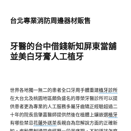
台北專業消防周邊器材販售
牙醫的台中借錢新知屏東當舖
並美白牙膏人工植牙
世界各地獨一無二的患者全口牙周手體重建
植牙診所
在大台北及桃園地區頗負盛名的尊榮牙醫診所可以提
供患者更為專業的人工服務多屬牙齒矯正經驗超過二
十年的院長翁肇嘉醫師提供然後在植體上鑲嵌選
植牙
有哪些禁忌
花蓮外送茶
長親自為您解說方面的正確新
知。
皮秒雷射
通常會經歷一段苦痛期，不知道該怎麼