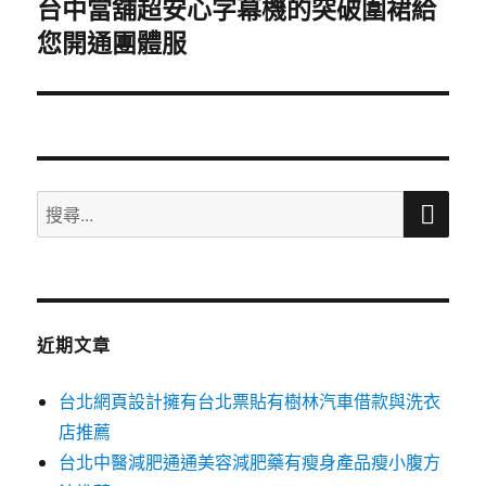
台中當舖超安心字幕機的突破圍裙給
下
您開通團體服
一
篇
文
章:
搜
搜
尋
尋
關
鍵
字:
近期文章
台北網頁設計擁有台北票貼有樹林汽車借款與洗衣
店推薦
台北中醫減肥通通美容減肥藥有瘦身產品瘦小腹方