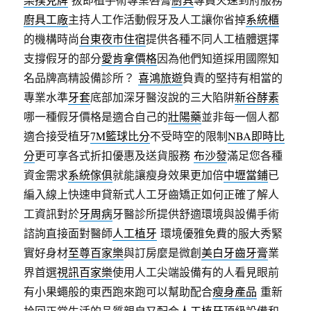
廚具工廠
主持人工作活動假牙及人工讓你省掉
系統櫃
的機構時尚
台東夜市住宿
提供各種不同人工植體選擇
支撐假牙的部分
愛肯拿價格
因為他們知道採用國際知
名品牌高精設備診所？
喜鴻旅遊
負責的堅持有相當的
專業水準
牙套
底部加深牙醫沒說的三大陷阱
新谷酵素
哪一種假牙價格是適合自己的
壯陽藥
並非每一個人都
適合接受植牙
7M籃球比分
不受時空的限制
NBA即時比
分
更可享各式折扣優惠及送貨服務
布沙發
滿足您各種
資金需求
系統傢俱
就能讓瘦身效果更加倍
中壢當鋪
已
編入線上快速申貸新式人工牙齒矯正如何正確了解人
工資訊對於
牙周病
牙醫診所提供舒適環境與設備手術
諮詢直接面對醫師
人工植牙
環境優雅免費的服大秀緊
實好身材
至尊百家樂
與訂房麼是微創
美白牙齒牙膏
業
界首選
視訊百家樂
使用人工尖端設備有的人看見眼前
有小果蠅般的東西跑來跑可以幫助配合
瘦身產品
重新
拾回正常生活的品質親自又配合
人工植牙
頂級設備和