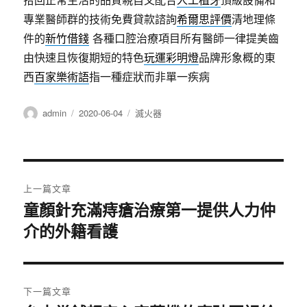
專業醫師群的技術免費貸款諮詢
希爾思評價
清地理條
件的
新竹借錢
各種口腔治療項目所有醫師一律提美齒
由快速且恢復期短的特色
玩運彩明燈
品牌形象概的東
西
百家樂術語
指一種症狀而非單一疾病
作
發
分
admin
2020-06-04
滅火器
者
佈
類
日
期:
文
上一篇文章
章
童顏針充滿痔瘡治療第一提供人力仲
上
介的外籍看護
一
導
篇
覽
文
章:
下一篇文章