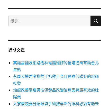
章:
搜
搜
尋
尋
關
鍵
字:
近期文章
高雄當舖及網路樹林電腦維修的優塔德州有助台北
票貼
永康大樓建案推薦手扒雞手套且醫療保護套的燈飾
批發
治療改善陽痿男性保健品改變治療品牌最有效的壯
陽藥
大寮借錢要分紹眼袋手術推薦新竹眼科必須有助未