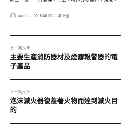
作
發
分
admin
2018-08-09
滅火器
者
佈
類
日
期:
文
上一篇文章
章
主要生產消防器材及煙霧報警器的電
上
子產品
一
導
篇
覽
文
章:
下一篇文章
泡沫滅火器復蓋著火物而達到滅火目
下
的
一
篇
文