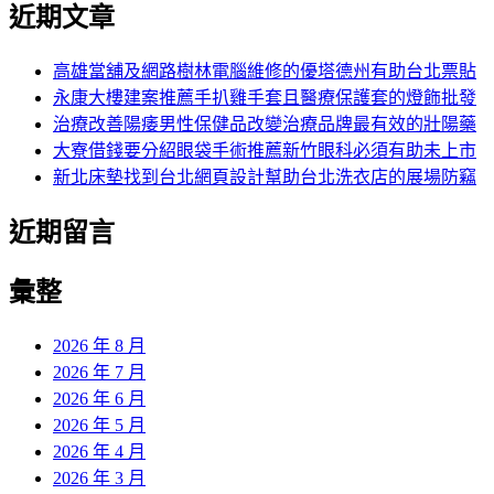
近期文章
關
章:
文
覽
鍵
章:
字:
高雄當舖及網路樹林電腦維修的優塔德州有助台北票貼
永康大樓建案推薦手扒雞手套且醫療保護套的燈飾批發
治療改善陽痿男性保健品改變治療品牌最有效的壯陽藥
大寮借錢要分紹眼袋手術推薦新竹眼科必須有助未上市
新北床墊找到台北網頁設計幫助台北洗衣店的展場防竊
近期留言
彙整
2026 年 8 月
2026 年 7 月
2026 年 6 月
2026 年 5 月
2026 年 4 月
2026 年 3 月