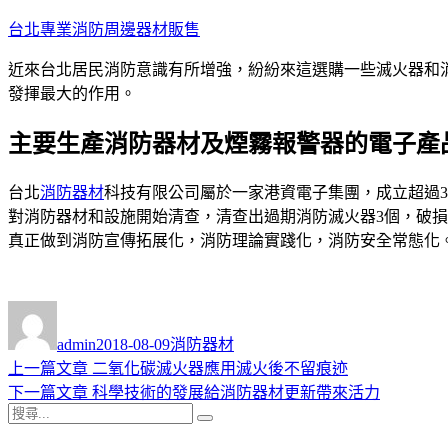
跳
台北專業消防周邊器材販售
至
近來台北居民消防意識有所增強，紛紛來這選購一些滅火器和
主
發揮最大的作用。
要
內
主要生產消防器材及煙霧報警器的電子產
容
台北
消防器材
科技有限公司屬於一家港資電子集團，成立超過
對消防器材和設施開始清查，清查出過期消防滅火器3個，破
真正做到消防宣傳拓展化，消防理論實踐化，消防安全常態化
作
發
分
者
佈
類
admin
2018-08-09
消防器材
日
上
上一篇文章
二氧化碳滅火器應用滅火後不留痕迹
文
期:
一
下
下一篇文章
科學技術的發展給消防器材更新帶來活力
章
搜
篇
一
搜
導
尋
文
篇
尋