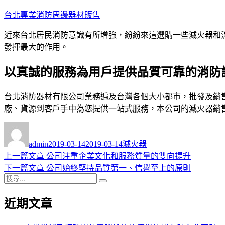
跳
台北專業消防周邊器材販售
至
近來台北居民消防意識有所增強，紛紛來這選購一些滅火器和
主
發揮最大的作用。
要
內
以真誠的服務為用戶提供品質可靠的消防
容
台北消防器材有限公司業務遍及台灣各個大小都市，批發及銷
廠、貨源到客戶手中為您提供一站式服務，本公司的滅火器銷
作
發
分
者
佈
類
admin
2019-03-14
2019-03-14
滅火器
日
上
上一篇文章
公司注重企業文化和服務質量的雙向提升
文
期:
一
下
下一篇文章
公司始終堅持品質第一、信譽至上的原則
章
搜
篇
一
搜
導
尋
文
篇
尋
近期文章
關
章:
文
覽
鍵
章: