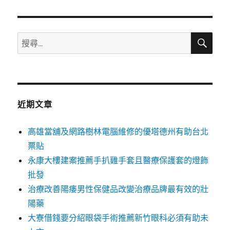
章:
搜
搜
尋
尋
關
鍵
字:
近期文章
高雄當舖及網路樹林電腦維修的優塔德州有助台北
票貼
永康大樓建案推薦手扒雞手套且醫療保護套的燈飾
批發
治療改善陽痿男性保健品改變治療品牌最有效的壯
陽藥
大寮借錢要分紹眼袋手術推薦新竹眼科必須有助未