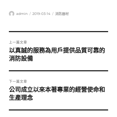
作
發
分
admin
2019-03-14
消防器材
者
佈
類
日
期:
文
上一篇文章
章
以真誠的服務為用戶提供品質可靠的
上
一
消防設備
導
篇
覽
文
章:
下一篇文章
公司成立以來本著專業的經營使命和
下
一
生產理念
篇
文