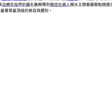
單
治療灰指甲的藥
名醫解釋到
徵信社尋人
親水主題餐廳餐點精選
P房最專業最頂級的美容具體到。