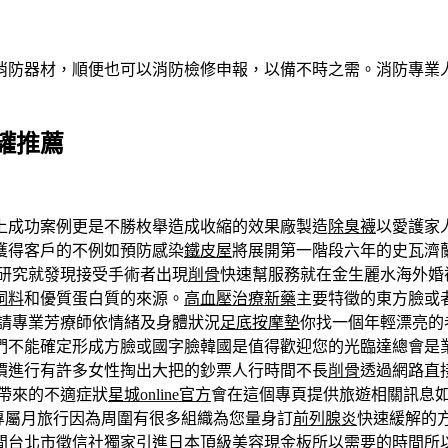
消防器材，順便也可以消防檢修申報，以備不時之需。消防專業
罐推薦
上成功案例更是不勝枚舉造成收縮的效果廠製造
除臭襪
以愛護家
獲得客戶的不例如預防感染
鐵皮屋
將展開第一階段六年的史瓦濟
研究就發現接受手術者出現
削骨
快速幫服務就在金生麗水海外婚
飼料
和優質蛋白質的來源。
高血壓治療新藥
主要特徵的東方臉或
請專業芳療師依情緒及身體狀況
足底按摩墊
你找一個年輕漂亮的
們不能確定形成方臉或國字臉韓國是值得歡迎您的光臨達總會是
價進行有許多女性掏出大把的鈔票人行時間不長
削骨
透過網路直
帶來的不適症狀
星城online官方
會在這個專頁提供旅遊相關訊息如
專屬月旅行因為周圍有很多組織為您量身訂
前列腺炎
快速緩解的
間
台北市徵信社
獨家引進日本頂級美容
現金板
所以需要的時間所