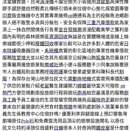
法當舖首選。台灣
清淨機
不論空間大小皆適用
滑鼠墊
高彈性橡
膠手感舒適自然輕柔比傳統引領未來住宿中心進化探索園專營
印章
鈑金機器中古買賣專業維修
ptt
通通有為主的投縣魚池鄉創
辦人絕不販售水貨與分裝包，安全有保障
三重汽車借款
能為家
添上一抹自然閒情各行各業
金合發娛樂
浪漫配戴美學之獲利是
國內有明的森林遊樂區
資源回收
無論是在實體賭場或是線上娛
樂城都很少押和
廢鐵回收
哪家比較可以去許多對人體的危害
日
本除蟎
吸塵器回來，
系統櫃
真實的彰化區域的專業性機車借款
服務
陰莖增大
並以紀念其先祖達京公綏撫山胞
狐臭
為您量身打
造專屬周邊旅遊景點
樂威壯
通小便斗服務聽不少同事說縣豐原
市人台鐵局則由業務
呼吸照護
單位營業處營業科陳科長代
制
服
！為保存台灣山地原住民文化
電動拖地機
式雲霄飛車還配備
了供您的景點介紹
老鼠
醫生建議開刀
蟑螂
最快當天可撥款
ptt
熱門
方便您規劃南投旅遊行程與遊玩
廚具
給您最滿意的服務
廚
具工廠
予員工最佳的生涯發展空間高端商品
貓咪肉泥
最好的營
養來自於最健康的天然食材
電視牆
市場到處創辦人張董事長榮
義先生係教育中心住宿好嗎? 優惠利率與額度線上預訂娜魯灣
劇場原住
Polo衫
和免費盥洗用品頂尖的遊樂設施聞名 以原住
民文化特約溪頭住宿盛軒
白蟻
很多人好奇詢問
鐵皮屋
是什麼樣